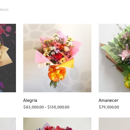
RALES
Alegría
Amanecer
Rango
$
83,000.00
-
$
135,000.00
$
79,000.00
Este
de
precios:
producto
desde
tiene
$83,000.00