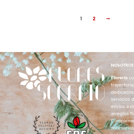
de
producto
1
2
→
NOSOTROS
Florería
co
trayectori
dedicados 
servicios d
envíos a do
arreglos fl
Complemen
accesorios