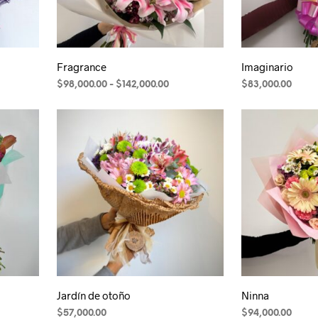
Fragrance
Imaginario
ango
Rango
$
98,000.00
-
$
142,000.00
$
83,000.00
Este
e
de
ecios:
precios:
producto
esde
desde
tiene
208,000.00
$98,000.00
múltiples
asta
hasta
230,000.00
variantes.
$142,000.00
Las
opciones
se
pueden
elegir
en
la
Jardín de otoño
Ninna
página
$
57,000.00
$
94,000.00