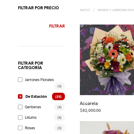
FILTRAR POR PRECIO
INICIO
/
RAMOS Y JARRONES FLO
PRECIO
PRECIO
FILTRAR
MÍNIMO
MÁXIMO
FILTRAR POR
CATEGORÍA
Jarrones Florales
(3)
De Estación
(25)
Acuarela
Gerberas
(4)
$
82,000.00
Liliums
(5)
Rosas
(3)