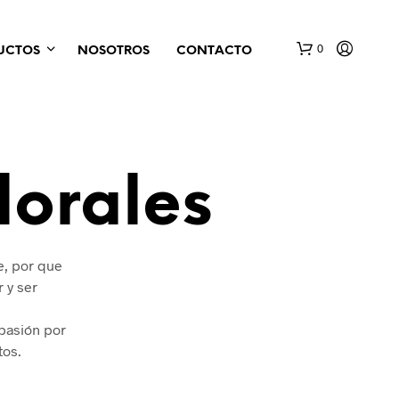
0
UCTOS
NOSOTROS
CONTACTO
lorales
e, por que
 y ser
 pasión por
tos.