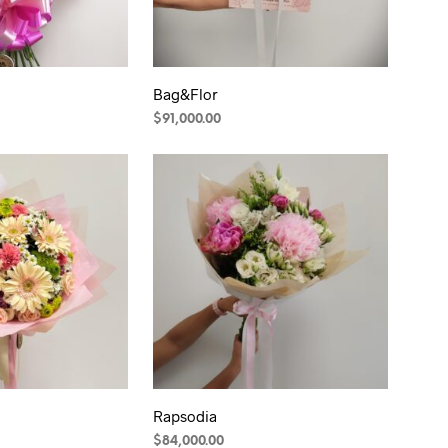
pueden
elegir
en
la
Bag&Flor
página
$
91,000.00
de
producto
Rapsodia
$
84,000.00