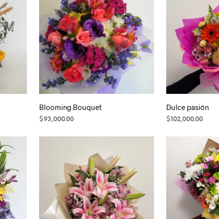
múltiples
hasta
variantes.
$135,000.00
Las
opciones
se
pueden
elegir
en
la
Blooming Bouquet
Dulce pasión
página
$
93,000.00
$
102,000.00
de
producto