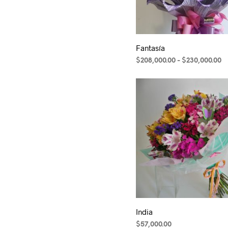
Fantasía
R
$
208,000.00
-
$
230,000.00
Este
d
pr
producto
d
tiene
$
múltiples
h
variantes.
$
Las
opciones
se
pueden
elegir
en
la
India
página
$
57,000.00