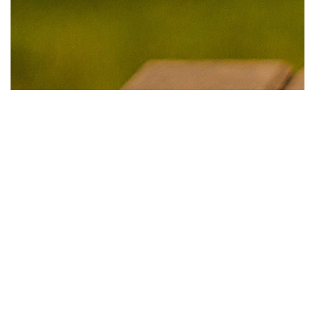
Datos de contacto
Teléfono: (+54) 0341 439-2711
WhatsApp: (+54) 9341 719-2315
eMail:
contacto@floresscorpio.com.ar