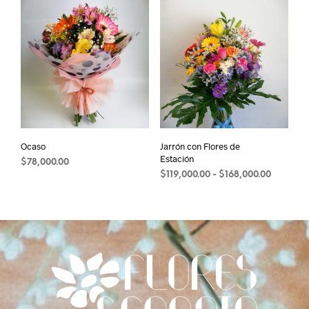
Ocaso
Jarrón con Flores de
Estación
$
78,000.00
Rango
$
119,000.00
-
$
168,000.00
Este
de
precios:
producto
desde
tiene
$119,000
múltiples
hasta
variantes.
$168,000
Las
opciones
se
pueden