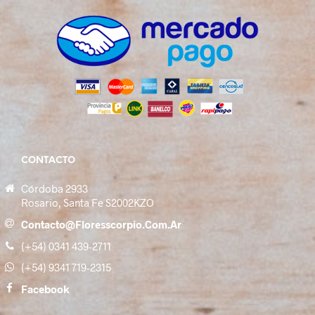
CONTACTO
Córdoba 2933
Rosario, Santa Fe S2002KZO
Contacto@floresscorpio.com.ar
(+54) 0341 439-2711
(+54) 9341 719-2315
Facebook