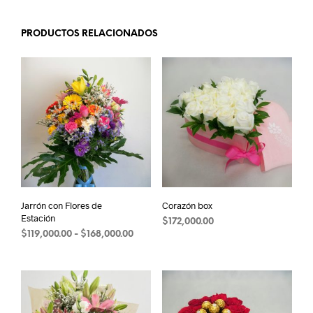
PRODUCTOS RELACIONADOS
Jarrón con Flores de
Corazón box
Estación
$
172,000.00
Rango
$
119,000.00
-
$
168,000.00
Este
de
precios:
producto
desde
tiene
$119,000.00
múltiples
hasta
variantes.