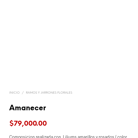
INICIO
/
RAMOS Y JARRONES FLORALES
Amanecer
$
79,000.00
Composicion realizada con Liliums amarillos y rosados ( color