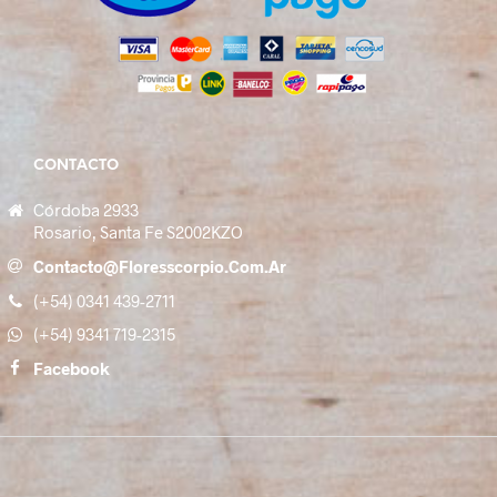
CONTACTO
Córdoba 2933
Rosario, Santa Fe S2002KZO
Contacto@floresscorpio.com.ar
(+54) 0341 439-2711
(+54) 9341 719-2315
Facebook