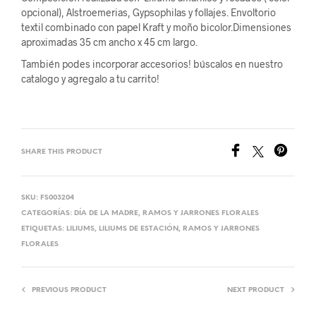
opcional), Alstroemerias, Gypsophilas y follajes. Envoltorio
textil combinado con papel Kraft y moño bicolor.Dimensiones
aproximadas 35 cm ancho x 45 cm largo.
También podes incorporar accesorios! búscalos en nuestro
catalogo y agregalo a tu carrito!
SHARE THIS PRODUCT
SKU:
FS003204
CATEGORÍAS:
DÍA DE LA MADRE
,
RAMOS Y JARRONES FLORALES
ETIQUETAS:
LILIUMS
,
LILIUMS DE ESTACIÓN
,
RAMOS Y JARRONES
FLORALES
PREVIOUS PRODUCT
NEXT PRODUCT