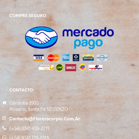
COMPRE SEGURO
CONTACTO
Córdoba 2933
Rosario, Santa Fe S2002KZO
Contacto@floresscorpio.com.ar
(+54) 0341 439-2711
(+54) 9341 719-2315