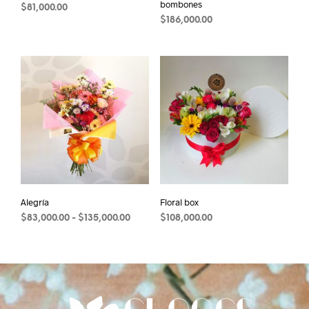
bombones
$
81,000.00
$
186,000.00
Alegría
Floral box
Rango
$
83,000.00
-
$
135,000.00
$
108,000.00
Este
de
precios:
producto
desde
tiene
$83,000.00
múltiples
hasta
variantes.
$135,000.00
Las