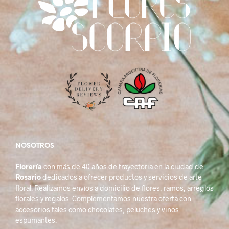
opciones
se
pueden
elegir
en
la
página
de
producto
NOSOTROS
Florería
con más de 40 años de trayectoria en la ciudad de
Rosario
dedicados a ofrecer productos y servicios de arte
floral. Realizamos envíos a domicilio de flores, ramos, arreglos
florales y regalos. Complementamos nuestra oferta con
accesorios tales como chocolates, peluches y vinos
espumantes.