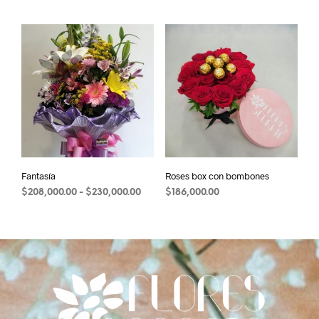
Fantasía
Roses box con bombones
Rango
$
208,000.00
-
$
230,000.00
$
186,000.00
Este
de
precios:
producto
desde
tiene
$208,000.00
múltiples
hasta
variantes.
$230,000.00
Las
opciones
se