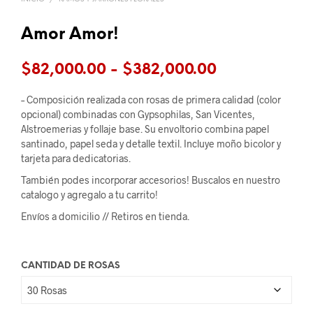
Amor Amor!
Rango
$
82,000.00
-
$
382,000.00
de
– Composición realizada con rosas de primera calidad (color
precios:
opcional) combinadas con Gypsophilas, San Vicentes,
Alstroemerias y follaje base. Su envoltorio combina papel
desde
santinado, papel seda y detalle textil. Incluye moño bicolor y
tarjeta para dedicatorias.
$82,000.00
También podes incorporar accesorios! Buscalos en nuestro
hasta
catalogo y agregalo a tu carrito!
$382,000.00
Envíos a domicilio //
Retiros en tienda.
CANTIDAD DE ROSAS