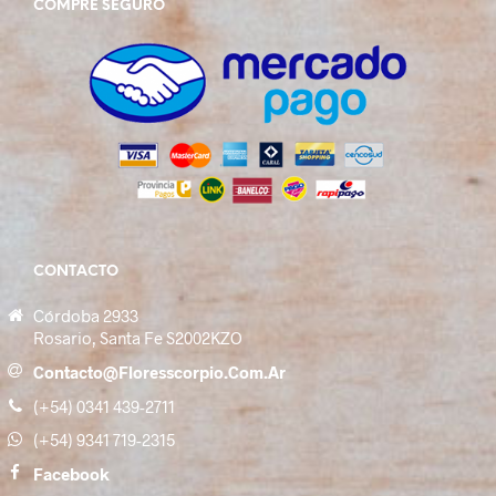
COMPRE SEGURO
CONTACTO
Córdoba 2933
Rosario, Santa Fe S2002KZO
Contacto@floresscorpio.com.ar
(+54) 0341 439-2711
(+54) 9341 719-2315
Facebook